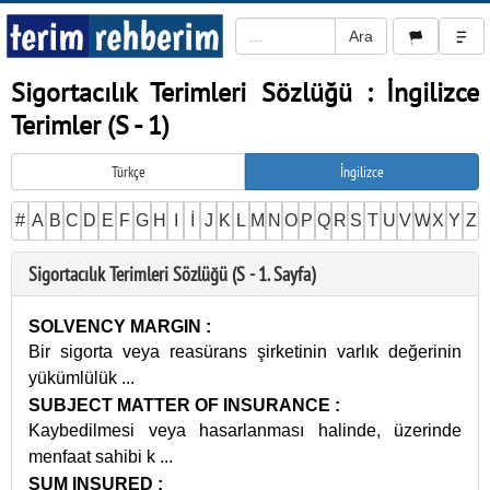
Sigortacılık Terimleri Sözlüğü : İngilizce
Terimler (S - 1)
Türkçe
İngilizce
#
A
B
C
D
E
F
G
H
I
İ
J
K
L
M
N
O
P
Q
R
S
T
U
V
W
X
Y
Z
Sigortacılık Terimleri Sözlüğü (S - 1. Sayfa)
SOLVENCY MARGIN
:
Bir sigorta veya reasürans şirketinin varlık değerinin
yükümlülük
...
SUBJECT MATTER OF INSURANCE
:
Kaybedilmesi veya hasarlanması halinde, üzerinde
menfaat sahibi k
...
SUM INSURED
: