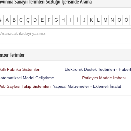
avunma Sanayii Terimleri Sözlüğü İçerisinde Arama
#
A
B
C
Ç
D
E
F
G
H
I
İ
J
K
L
M
N
O
Ö
enzer Terimler
kıllı Fabrika Sistemleri
Elektronik Destek Tedbirleri - Habe
atematiksel Model Geliştirme
Patlayıcı Madde İmhası
eb Sayfası Takip Sistemleri
Yapısal Malzemeler - Eklemeli İmalat