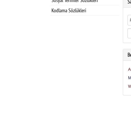
Sosyal Terimler Sözlükleri
S
Kodlama Sözlükleri
B
A
M
W