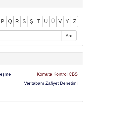
P
Q
R
S
Ş
T
U
Ü
V
Y
Z
rleşme
Komuta Kontrol CBS
Veritabanı Zafiyet Denetimi