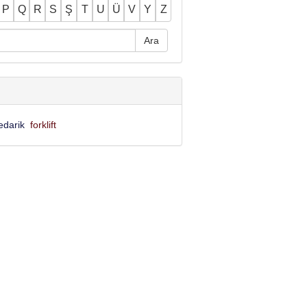
P
Q
R
S
Ş
T
U
Ü
V
Y
Z
edarik
forklift