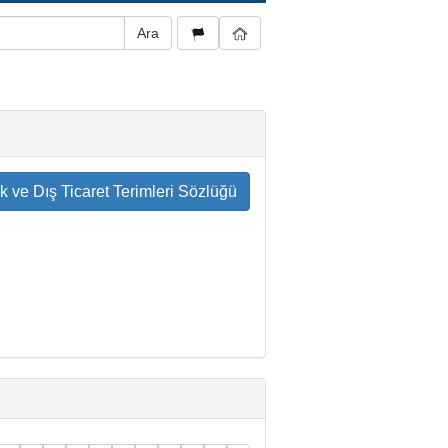
ik ve Dış Ticaret Terimleri Sözlüğü