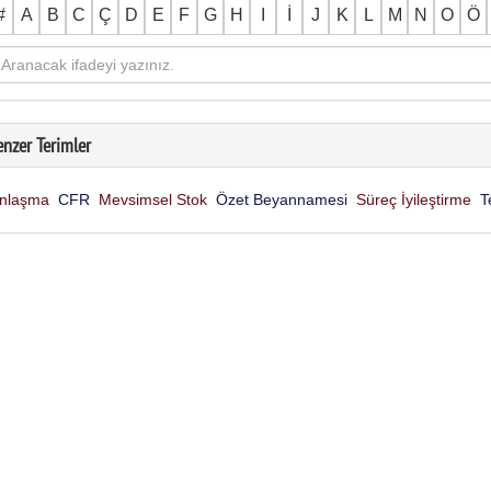
#
A
B
C
Ç
D
E
F
G
H
I
İ
J
K
L
M
N
O
Ö
enzer Terimler
nlaşma
CFR
Mevsimsel Stok
Özet Beyannamesi
Süreç İyileştirme
T