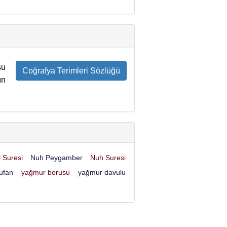
su
Coğrafya Terimleri Sözlüğü
ın
 Suresi
Nuh Peygamber
Nuh Suresi
tufan
yağmur borusu
yağmur davulu