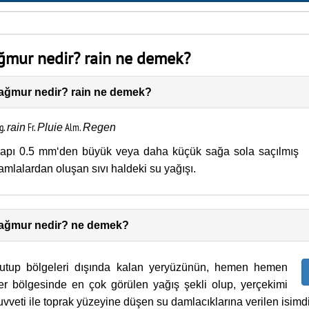
ğmur nedir? rain ne demek?
ağmur nedir? rain ne demek?
g.
Fr.
Alm.
rain
Pluie
Regen
apı 0.5 mm‘den büyük veya daha küçük sağa sola saçılmış
amlalardan oluşan sıvı haldeki su yağışı.
ağmur nedir? ne demek?
utup bölgeleri dışında kalan yeryüzünün, hemen hemen
er bölgesinde en çok görülen yağış şekli olup, yerçekimi
uvveti ile toprak yüzeyine düşen su damlacıklarına verilen isimdi