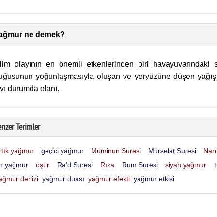
ağmur ne demek?
klim olayının en önemli etkenlerinden biri havayuvarındaki 
uğusunun yoğunlaşmasıyla oluşan ve yeryüzüne düşen yağış
ıvı durumda olanı.
enzer Terimler
rtık yağmur
geçici yağmur
Müminun Suresi
Mürselat Suresi
Nahl
n yağmur
öşür
Ra’d Suresi
Rıza
Rum Suresi
siyah yağmur
ağmur denizi
yağmur duası
yağmur efekti
yağmur etkisi