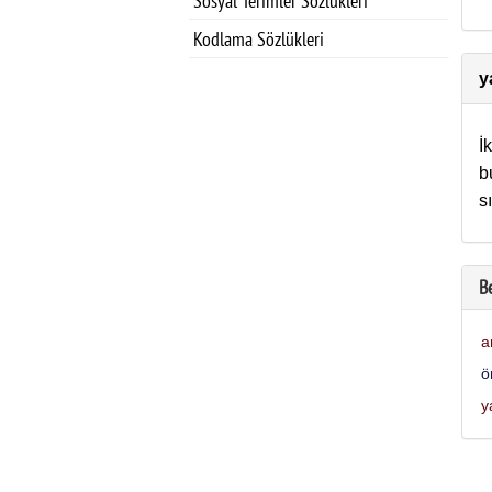
Sosyal Terimler Sözlükleri
Kodlama Sözlükleri
y
İ
b
s
B
a
ö
y