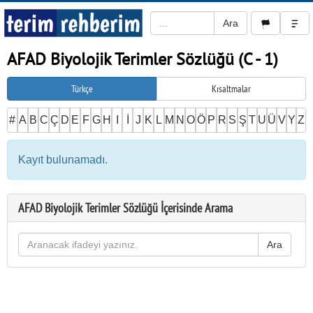
AFAD Biyolojik Terimler Sözlüğü (C - 1)
Türkçe
Kısaltmalar
#
A
B
C
Ç
D
E
F
G
H
I
İ
J
K
L
M
N
O
Ö
P
R
S
Ş
T
U
Ü
V
Y
Z
Kayıt bulunamadı.
AFAD Biyolojik Terimler Sözlüğü İçerisinde Arama