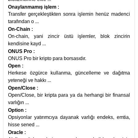
Onaylanmamış işlem
:
Transfer gerçekleştikten sonra işlemin henüz madenci
tarafından o
...
On-Chain
:
On-chain, yani zincir üstü işlemler, blok zincirin
kendisine kayd
...
ONUS Pro
:
ONUS Pro bir kripto para borsasıdır.
Open
:
Herkese özgürce kullanma, güncelleme ve dağıtma
yeteneği ve hakkı
...
Open/Close
:
Open/Close, bir kripta para ya da herhangi bir finansal
varlığın
...
Option
:
Opsiyonlar yatırımcıya dayanak varlığı endeks, emtia,
hisse sened
...
Oracle
: