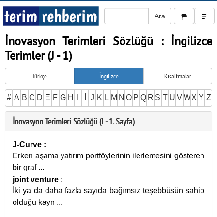
İnovasyon Terimleri Sözlüğü : İngilizce
Terimler (J - 1)
Türkçe
İngilizce
Kısaltmalar
#
A
B
C
D
E
F
G
H
I
İ
J
K
L
M
N
O
P
Q
R
S
T
U
V
W
X
Y
Z
İnovasyon Terimleri Sözlüğü (J - 1. Sayfa)
J-Curve
:
Erken aşama yatırım portföylerinin ilerlemesini gösteren
bir graf
...
joint venture
:
İki ya da daha fazla sayıda bağımsız teşebbüsün sahip
olduğu kayn
...