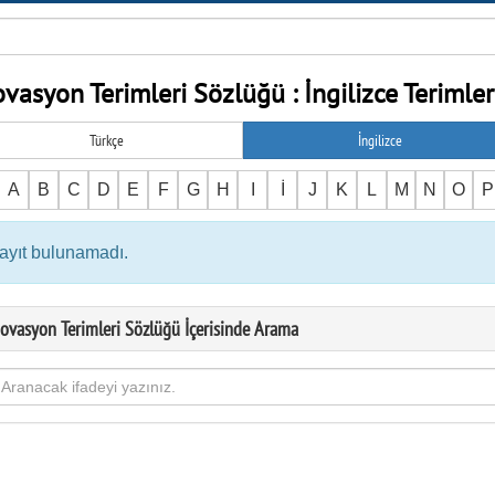
ovasyon Terimleri Sözlüğü : İngilizce Terimler 
Türkçe
İngilizce
A
B
C
D
E
F
G
H
I
İ
J
K
L
M
N
O
P
ayıt bulunamadı.
novasyon Terimleri Sözlüğü İçerisinde Arama