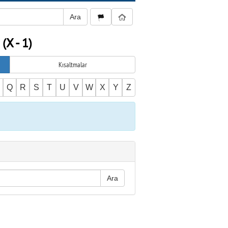
(X - 1)
Kısaltmalar
Q
R
S
T
U
V
W
X
Y
Z