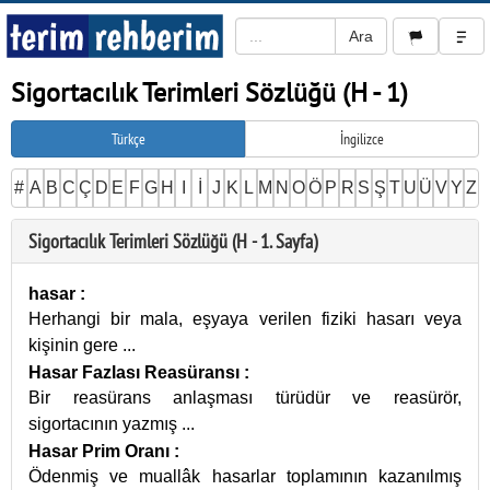
Sigortacılık Terimleri Sözlüğü (H - 1)
Türkçe
İngilizce
#
A
B
C
Ç
D
E
F
G
H
I
İ
J
K
L
M
N
O
Ö
P
R
S
Ş
T
U
Ü
V
Y
Z
Sigortacılık Terimleri Sözlüğü (H - 1. Sayfa)
hasar
:
Herhangi bir mala, eşyaya verilen fiziki hasarı veya
kişinin gere
...
Hasar Fazlası Reasüransı
:
Bir reasürans anlaşması türüdür ve reasürör,
sigortacının yazmış
...
Hasar Prim Oranı
:
Ödenmiş ve muallâk hasarlar toplamının kazanılmış