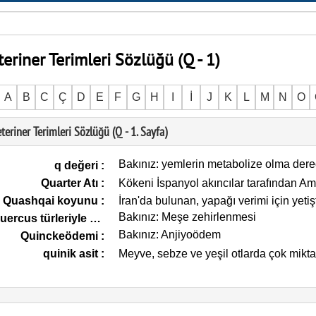
teriner Terimleri Sözlüğü (Q - 1)
A
B
C
Ç
D
E
F
G
H
I
İ
J
K
L
M
N
O
teriner Terimleri Sözlüğü (Q - 1. Sayfa)
Bakınız: yemlerin metabolize olma dere
q değeri
:
Quarter Atı
:
Kökeni İspanyol akıncılar tarafından Ame
Quashqai koyunu
:
İran'da bulunan, yapağı verimi için yetişti
Bakınız: Meşe zehirlenmesi
Quercus türleriyle zehirlenme
:
Bakınız: Anjiyoödem
Quinckeödemi
:
quinik asit
:
Meyve, sebze ve yeşil otlarda çok mik