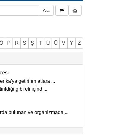
Ö
P
R
S
Ş
T
U
Ü
V
Y
Z
cesi
rika'ya getirilen atlara
...
rildiği gibi eti içind
...
tarda bulunan ve organizmada
...