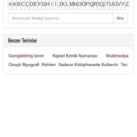
#
A
B
C
Ç
D
E
F
G
H
I
İ
J
K
L
M
N
O
Ö
P
Q
R
S
Ş
T
U
Ü
V
Y
Z
Benzer Terimler
Genişletilmiş terim
Kişisel Kimlik Numarası
Multimedya
Onaylı Biyografi
Rehber
Sadece Kütüphanede Kullanılır
Tez