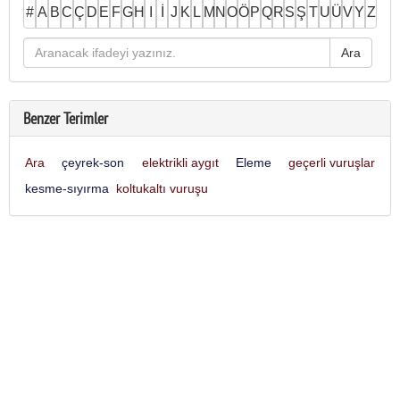
#
A
B
C
Ç
D
E
F
G
H
I
İ
J
K
L
M
N
O
Ö
P
Q
R
S
Ş
T
U
Ü
V
Y
Z
Benzer Terimler
Ara
çeyrek-son
elektrikli aygıt
Eleme
geçerli vuruşlar
kesme-sıyırma
koltukaltı vuruşu