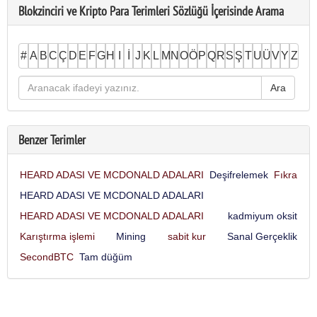
Blokzinciri ve Kripto Para Terimleri Sözlüğü İçerisinde Arama
#
A
B
C
Ç
D
E
F
G
H
I
İ
J
K
L
M
N
O
Ö
P
Q
R
S
Ş
T
U
Ü
V
Y
Z
Benzer Terimler
HEARD ADASI VE MCDONALD ADALARI
Deşifrelemek
Fıkra
HEARD ADASI VE MCDONALD ADALARI
HEARD ADASI VE MCDONALD ADALARI
kadmiyum oksit
Karıştırma işlemi
Mining
sabit kur
Sanal Gerçeklik
SecondBTC
Tam düğüm