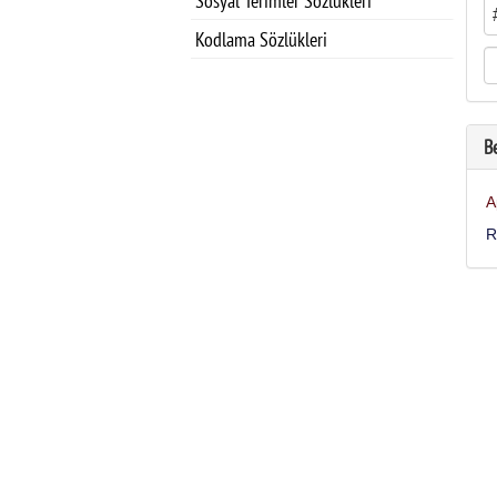
Sosyal Terimler Sözlükleri
Kodlama Sözlükleri
B
A
R