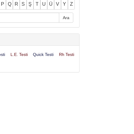
P
Q
R
S
Ş
T
U
Ü
V
Y
Z
sti
L.E. Testi
Quick Testi
Rh Testi