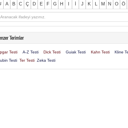
#
A
B
C
Ç
D
E
F
G
H
I
İ
J
K
L
M
N
O
Ö
enzer Terimler
pgar Testi
A-Z Testi
Dick Testi
Guiak Testi
Kahn Testi
Kline Te
ubin Testi
Ter Testi
Zeka Testi