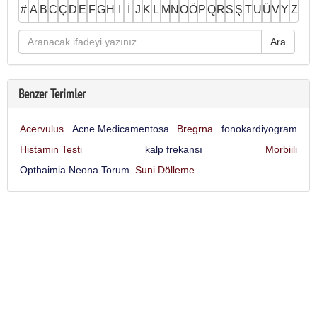
#
A
B
C
Ç
D
E
F
G
H
I
İ
J
K
L
M
N
O
Ö
P
Q
R
S
Ş
T
U
Ü
V
Y
Z
Benzer Terimler
Acervulus
Acne Medicamentosa
Bregrna
fonokardiyogram
Histamin Testi
kalp frekansı
Morbiili
Opthaimia Neona Torum
Suni Dölleme