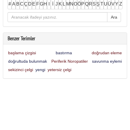
#
A
B
C
Ç
D
E
F
G
H
I
İ
J
K
L
M
N
O
Ö
P
Q
R
S
Ş
T
U
Ü
V
Y
Z
Benzer Terimler
başlama çizgisi
bastırma
doğrudan eleme
doğrultuda bulunmak
Periferik Noropatiler
savunma eylemi
sekizinci çelgi
yengi
yetersiz çelgi