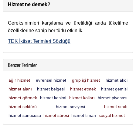
Hizmet ne demek?
Gereksinimleri karşılama ve üretildiği anda tüketilme
özelliklerine sahip her türlü etkinlik.
TDK İktisat Terimleri Sözlüğü
Benzer Terimler
ağır hizmet
evrensel hizmet
grup içi hizmet
hizmet akdi
hizmet alanı
hizmet belgesi
hizmet etmek
hizmet gemisi
hizmet görmek
hizmet kesimi
hizmet kolları
hizmet piyasası
hizmet sektörü
hizmet seviyesi
hizmet sınıfı
hizmet sunucusu
hizmet süresi
hizmet timarı
sosyal hizmet