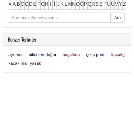
#
A
B
C
Ç
D
E
F
G
H
I
İ
J
K
L
M
N
O
Ö
P
Q
R
S
Ş
T
U
Ü
V
Y
Z
Benzer Terimler
ayrımcı
bildirilen değer
boşaltma
çıkış primi
kaçakçı
kaçak mal
yasak