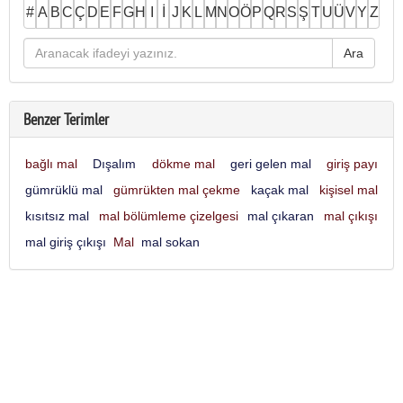
#
A
B
C
Ç
D
E
F
G
H
I
İ
J
K
L
M
N
O
Ö
P
Q
R
S
Ş
T
U
Ü
V
Y
Z
Benzer Terimler
bağlı mal
Dışalım
dökme mal
geri gelen mal
giriş payı
gümrüklü mal
gümrükten mal çekme
kaçak mal
kişisel mal
kısıtsız mal
mal bölümleme çizelgesi
mal çıkaran
mal çıkışı
mal giriş çıkışı
Mal
mal sokan