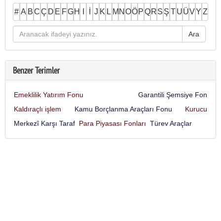
#
A
B
C
Ç
D
E
F
G
H
I
İ
J
K
L
M
N
O
Ö
P
Q
R
S
Ş
T
U
Ü
V
Y
Z
Benzer Terimler
Emeklilik Yatırım Fonu
Garantili Şemsiye Fon
Kaldıraçlı işlem
Kamu Borçlanma Araçları Fonu
Kurucu
Merkezî Karşı Taraf
Para Piyasası Fonları
Türev Araçlar