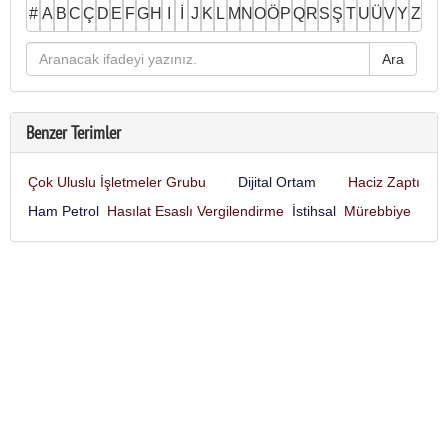
#
A
B
C
Ç
D
E
F
G
H
I
İ
J
K
L
M
N
O
Ö
P
Q
R
S
Ş
T
U
Ü
V
Y
Z
Benzer Terimler
Çok Uluslu İşletmeler Grubu
Dijital Ortam
Haciz Zaptı
Ham Petrol
Hasılat Esaslı Vergilendirme
İstihsal
Mürebbiye