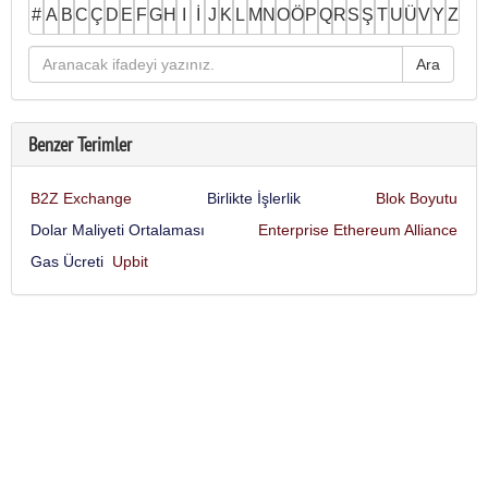
#
A
B
C
Ç
D
E
F
G
H
I
İ
J
K
L
M
N
O
Ö
P
Q
R
S
Ş
T
U
Ü
V
Y
Z
Benzer Terimler
B2Z Exchange
Birlikte İşlerlik
Blok Boyutu
Dolar Maliyeti Ortalaması
Enterprise Ethereum Alliance
Gas Ücreti
Upbit