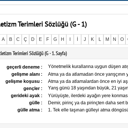
letizm Terimleri Sözlüğü (G - 1)
A
B
C
Ç
D
E
F
G
H
I
İ
J
K
L
M
N
O
letizm Terimleri Sözlüğü (G - 1. Sayfa)
Yönetmelik kurallarına uygun düşen atı
geçerli deneme
:
gelişme alanı
:
Atma ya da atlamadan önce yarışçının 
gelişme koşusu
:
Atma ya da atlamalardan önce en iyi 
Yarış günü 18 yaşından büyük, 21 yaşınd
gençler
:
gerideki ayak
:
Yürüyüşte, ilerdeki ayağın yere konması
gülle
:
Demir, pirinç ya da pirinçten daha sert 
gülle atma
:
1. Tek elle taşınan gülleyi atma döngüsü