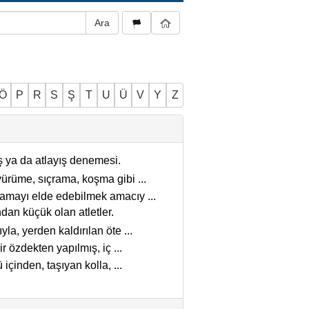
Ö
P
R
S
Ş
T
U
Ü
V
Y
Z
ş ya da atlayış denemesi.
yürüme, sıçrama, koşma gibi
...
aşamayı elde edebilmek amacıy
...
an küçük olan atletler.
yla, yerden kaldırılan öte
...
bir özdekten yapılmış, iç
...
 içinden, taşıyan kolla,
...