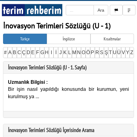
İnovasyon Terimleri Sözlüğü (U - 1)
Türkçe
İngilizce
Kısaltmalar
#
A
B
C
Ç
D
E
F
G
H
I
İ
J
K
L
M
N
O
Ö
P
R
S
Ş
T
U
Ü
V
Y
Z
İnovasyon Terimleri Sözlüğü (U - 1. Sayfa)
Uzmanlık Bilgisi
:
Bir işin nasıl yapıldığı konusunda bir kurumun, yeni
kurulmuş ya
...
İnovasyon Terimleri Sözlüğü İçerisinde Arama