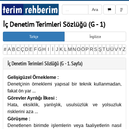
İç Denetim Terimleri Sözlüğü (G - 1)
Türkçe
İngilizce
#
A
B
C
Ç
D
E
F
G
H
I
İ
J
K
L
M
N
O
Ö
P
R
S
Ş
T
U
Ü
V
Y
Z
İç Denetim Terimleri Sözlüğü (G - 1. Sayfa)
Gelişigüzel Örnekleme
:
Denetçinin örneklemi yapısal bir teknik kullanmadan,
fakat ön yar
...
Görevler Ayrılığı İlkesi
:
Hata, eksiklik, yanlışlık, usulsüzlük ve yolsuzluk
risklerini aza
...
Görüşme
:
Denetlenen birimde işlemlerin veya faaliyetlerin nasıl