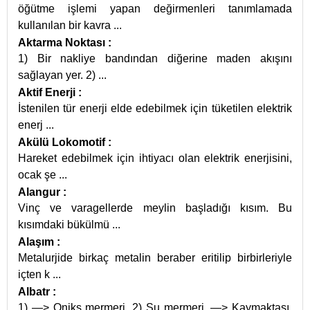
öğütme işlemi yapan değirmenleri tanımlamada
kullanılan bir kavra
...
Aktarma Noktası
:
1) Bir nakliye bandından diğerine maden akışını
sağlayan yer. 2)
...
Aktif Enerji
:
İstenilen tür enerji elde edebilmek için tüketilen elektrik
enerj
...
Akülü Lokomotif
:
Hareket edebilmek için ihtiyacı olan elektrik enerjisini,
ocak şe
...
Alangur
:
Vinç ve varagellerde meylin başladığı kısım. Bu
kısımdaki bükülmü
...
Alaşım
:
Metalurjide birkaç metalin beraber eritilip birbirleriyle
içten k
...
Albatr
:
1) —> Oniks mermeri. 2) Su mermeri. —> Kaymaktaşı.