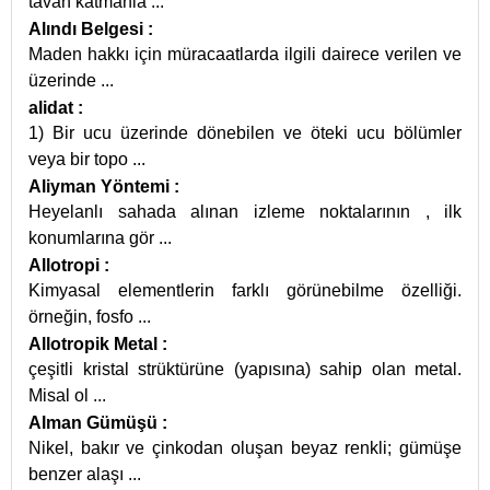
tavan katmanla
...
Alındı Belgesi
:
Maden hakkı için müracaatlarda ilgili dairece verilen ve
üzerinde
...
alidat
:
1) Bir ucu üzerinde dönebilen ve öteki ucu bölümler
veya bir topo
...
Aliyman Yöntemi
:
Heyelanlı sahada alınan izleme noktalarının , ilk
konumlarına gör
...
Allotropi
:
Kimyasal elementlerin farklı görünebilme özelliği.
örneğin, fosfo
...
Allotropik Metal
:
çeşitli kristal strüktürüne (yapısına) sahip olan metal.
Misal ol
...
Alman Gümüşü
:
Nikel, bakır ve çinkodan oluşan beyaz renkli; gümüşe
benzer alaşı
...