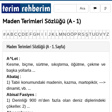
Maden Terimleri Sözlüğü (A - 1)
#
A
B
C
Ç
D
E
F
G
H
I
İ
J
K
L
M
N
O
Ö
P
R
S
Ş
T
U
Ü
V
Y
Z
Maden Terimleri Sözlüğü (A - 1. Sayfa)
A^Let
:
Kesme, biçme, sürtme, sıkıştırma, öğütme, çekme ve
başka yollarla
...
Abataj
:
1) Tabii konumundaki madenin, kazma, martopikör, —>
dinamit, vb.
...
Abisal Fasiyes
:
1) Derinliği 900 m’den fazla olan deniz diplerindeki
çökeller. 2)
...