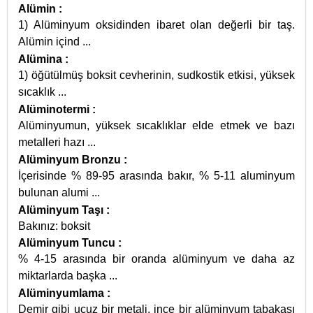
Alümin
:
1) Alüminyum oksidinden ibaret olan değerli bir taş.
Alümin içind
...
Alümina
:
1) öğütülmüş boksit cevherinin, sudkostik etkisi, yüksek
sıcaklık
...
Alüminotermi
:
Alüminyumun, yüksek sıcaklıklar elde etmek ve bazı
metalleri hazı
...
Alüminyum Bronzu
:
İçerisinde % 89-95 arasında bakır, % 5-11 aluminyum
bulunan alumi
...
Alüminyum Taşı
:
Bakınız: boksit
Alüminyum Tuncu
:
% 4-15 arasında bir oranda alüminyum ve daha az
miktarlarda başka
...
Alüminyumlama
:
Demir gibi ucuz bir metali, ince bir alüminyum tabakası