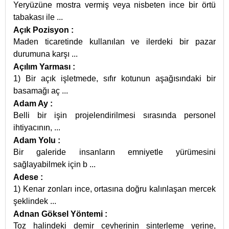
Yeryüzüne mostra vermiş veya nisbeten ince bir örtü
tabakası ile
...
Açık Pozisyon
:
Maden ticaretinde kullanılan ve ilerdeki bir pazar
durumuna karşı
...
Açılım Yarması
:
1) Bir açık işletmede, sıfır kotunun aşağısındaki bir
basamağı aç
...
Adam Ay
:
Belli bir işin projelendirilmesi sırasında personel
ihtiyacının,
...
Adam Yolu
:
Bir galeride insanların emniyetle yürümesini
sağlayabilmek için b
...
Adese
:
1) Kenar zonları ince, ortasına doğru kalınlaşan mercek
şeklindek
...
Adnan Göksel Yöntemi
:
Toz halindeki demir cevherinin sinterleme yerine,