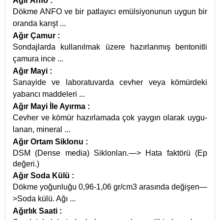
Ağır Anfo
:
Dökme ANFO ve bir patlayıcı emülsiyonunun uygun bir
oranda karışt
...
Ağır Çamur
:
Sondajlarda kullanılmak üzere hazırlanmış bentonitli
çamura ince
...
Ağır Mayi
:
Sanayide ve laboratuvarda cevher veya kömürdeki
yabancı maddeleri
...
Ağır Mayi İle Ayırma
:
Cevher ve kömür hazırlamada çok yaygın olarak uygu-
lanan, mineral
...
Ağır Ortam Siklonu
:
DSM (Dense media) Siklonları.—> Hata faktörü (Ep
değeri.)
Ağır Soda Külü
:
Dökme yoğunluğu 0,96-1,06 gr/cm3 arasında değişen—
>Soda külü. Ağı
...
Ağırlık Saati
: