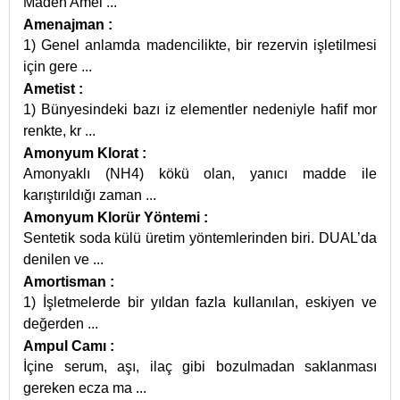
Maden Amel
...
Amenajman
:
1) Genel anlamda madencilikte, bir rezervin işletilmesi
için gere
...
Ametist
:
1) Bünyesindeki bazı iz elementler nedeniyle hafif mor
renkte, kr
...
Amonyum Klorat
:
Amonyaklı (NH4) kökü olan, yanıcı madde ile
karıştırıldığı zaman
...
Amonyum Klorür Yöntemi
:
Sentetik soda külü üretim yöntemlerinden biri. DUAL’da
denilen ve
...
Amortisman
:
1) İşletmelerde bir yıldan fazla kullanılan, eskiyen ve
değerden
...
Ampul Camı
:
İçine serum, aşı, ilaç gibi bozulmadan saklanması
gereken ecza ma
...