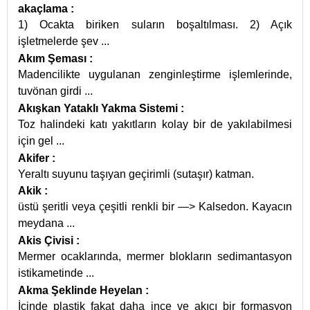
akaçlama
:
1) Ocakta biriken suların boşaltılması. 2) Açık
işletmelerde şev
...
Akım Şeması
:
Madencilikte uygulanan zenginleştirme işlemlerinde,
tuvönan girdi
...
Akışkan Yataklı Yakma Sistemi
:
Toz halindeki katı yakıtların kolay bir de yakılabilmesi
için gel
...
Akifer
:
Yeraltı suyunu taşıyan geçirimli (sutaşır) katman.
Akik
:
üstü şeritli veya çeşitli renkli bir —> Kalsedon. Kayacın
meydana
...
Akis Çivisi
:
Mermer ocaklarında, mermer blokların sedimantasyon
istikametinde
...
Akma Şeklinde Heyelan
:
İçinde plastik fakat daha ince ve akıcı bir formasyon