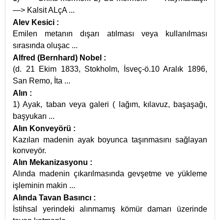
—> Kalsit ALçA
...
Alev Kesici
:
Emilen metanın dışarı atılması veya kullanılması
sırasında oluşac
...
Alfred (Bernhard) Nobel
:
(d. 21 Ekim 1833, Stokholm, İsveç-ö.10 Aralık 1896,
San Remo, İta
...
Alın
:
1) Ayak, taban veya galeri ( lağım, kılavuz, başaşağı,
başyukarı
...
Alın Konveyörü
:
Kazılan madenin ayak boyunca taşınmasını sağlayan
konveyör.
Alın Mekanizasyonu
:
Alında madenin çıkarılmasında gevşetme ve yükleme
işleminin makin
...
Alında Tavan Basıncı
:
İstihsal yerindeki alınmamış kömür damarı üzerinde