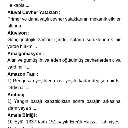
ile kapla
...
Alüval Cevher Yatakları
:
Primer ve daha yaşlı cevher yataklarının mekanik etkiler
altında
...
Alüviyon
:
Genç jeolojik zaman içinde, sularla sürüklenerek bir
yerde birikm
...
Amalgamasyon
:
Altın ve gümüş ihtiva eden öğütülmüş cevherlerden civa
yardımı il
...
Amazon Taşı
:
1) Rengi sarı yeşilden mavi yeşile kadar değişen bir K-
feldispat
...
Ambuaj
:
1) Yangın barajı kapatıldıktan sonra barajın arkasına
şlam veya s
...
Amele Birliği
:
10 Eylül 1337 tarih 151 sayılı Ereğli Havzai Fahmiyesi