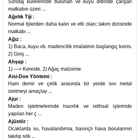
Sondaj kulelerinde bulunan ve kuyu dibinde çalışan
matkabın üzeri
...
Ağırlık Tiji
:
Normal tijlerden daha kalın ve etli olan; takım dizisinde
matkabı
...
Ağız
:
1) Baca, kuyu vb. madencilik imalatının başlangıç kısmı.
2) Giriş
...
Ahşap
:
1) —> Kereste. 2) Ağaç malzeme.
Aisi-Doe Yöntemi
:
Ham demir ve çelik arasında bir yerde sıvı metal
üretmeyi amaçlay
...
Ajur
:
Maden işletmelerinde hazırlık ve istihsal işlerinde
yapılan her ç
...
Ajüstör
:
Ocaklarda su, havalandırma, basınçlı hava borularının
takılıp sök
...