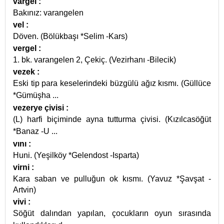
vargel
:
Bakınız: varangelen
vel
:
Döven. (Bölükbaşı *Selim -Kars)
vergel
:
1. bk. varangelen 2, Çekiç. (Vezirhanı -Bilecik)
vezek
:
Eski tip para keselerindeki büzgülü ağız kısmı. (Güllüce
*Gümüşha
...
vezerye çivisi
:
(L) harfi biçiminde ayna tutturma çivisi. (Kızılcasöğüt
*Banaz -U
...
vını
:
Huni. (Yeşilköy *Gelendost -Isparta)
virni
:
Kara saban ve pulluğun ok kısmı. (Yavuz *Şavşat -
Artvin)
vivi
:
Söğüt dalından yapılan, çocukların oyun sırasında