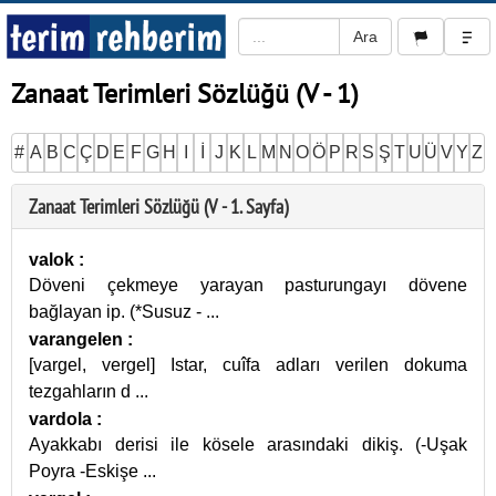
Zanaat Terimleri Sözlüğü (V - 1)
#
A
B
C
Ç
D
E
F
G
H
I
İ
J
K
L
M
N
O
Ö
P
R
S
Ş
T
U
Ü
V
Y
Z
Zanaat Terimleri Sözlüğü (V - 1. Sayfa)
valok
:
Döveni çekmeye yarayan pasturungayı dövene
bağlayan ip. (*Susuz -
...
varangelen
:
[vargel, vergel] Istar, cuîfa adları verilen dokuma
tezgahların d
...
vardola
:
Ayakkabı derisi ile kösele arasındaki dikiş. (-Uşak
Poyra -Eskişe
...