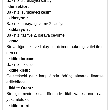
Bakınız: sürükleyici sanayi
lider sektör
:
Bakınız: sürükleyici kesim
likidasyon
:
Bakınız: paraya çevirme 2. tasfiye
likiditasyon
:
Bakınız: tasfiye 2. paraya çevirme
likidite
:
Bir varlığın hızlı ve kolay bir biçimde nakde çevrilebilme
derece
...
likidite derecesi
:
Bakınız: likidite
likidite kısıtı
:
Gelecekteki gelir karşılığında ödünç alınarak finanse
edilebilece
...
Likidite Oranı
:
Bir işletmenin kısa dönemde likit varlıklarının cari
yükümlülükle
...
likidite primi
: