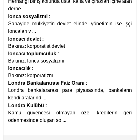
Herhangi bir iş kolunda usta, kalfa ve çırakları içine alan
derne
...
lonca sosyalizmi
:
Sanayide mülkiyetin devlet elinde, yönetimin ise işçi
loncaları v
...
loncacı devlet
:
Bakınız: korporatist devlet
loncacı toplumculuk
:
Bakınız: lonca sosyalizmi
loncacılık
:
Bakınız: korporatizm
Londra Bankalararası Faiz Oranı
:
Londra bankalararası para piyasasında, bankaların
kendi aralarınd
...
Londra Kulübü
:
Kamu güvencesi olmayan özel kredilerin geri
ödenmesinde oluşan so
...