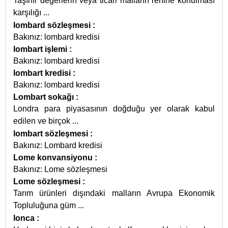
Taşınır değerlerin veya ticari mallann rehine konulması
karşılığı
...
lombard sözleşmesi
:
Bakınız: lombard kredisi
lombart işlemi
:
Bakınız: lombard kredisi
lombart kredisi
:
Bakınız: lombard kredisi
Lombart sokağı
:
Londra para piyasasının doğduğu yer olarak kabul
edilen ve birçok
...
lombart sözleşmesi
:
Bakınız: Lombard kredisi
Lome konvansiyonu
:
Bakınız: Lome sözleşmesi
Lome sözleşmesi
:
Tarım ürünleri dışındaki malların Avrupa Ekonomik
Topluluğuna güm
...
lonca
: