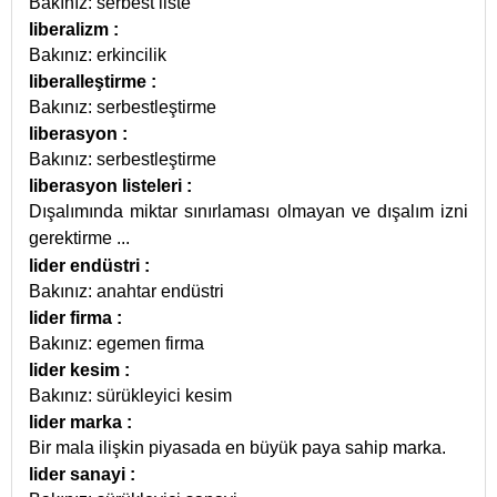
Bakınız: serbest liste
liberalizm
:
Bakınız: erkincilik
liberalleştirme
:
Bakınız: serbestleştirme
liberasyon
:
Bakınız: serbestleştirme
liberasyon listeleri
:
Dışalımında miktar sınırlaması olmayan ve dışalım izni
gerektirme
...
lider endüstri
:
Bakınız: anahtar endüstri
lider firma
:
Bakınız: egemen firma
lider kesim
:
Bakınız: sürükleyici kesim
lider marka
:
Bir mala ilişkin piyasada en büyük paya sahip marka.
lider sanayi
: