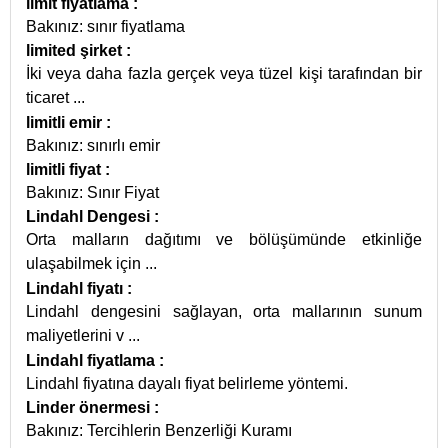
limit fiyatlama
:
Bakınız: sınır fiyatlama
limited şirket
:
İki veya daha fazla gerçek veya tüzel kişi tarafından bir
ticaret
...
limitli emir
:
Bakınız: sınırlı emir
limitli fiyat
:
Bakınız: Sınır Fiyat
Lindahl Dengesi
:
Orta malların dağıtımı ve bölüşümünde etkinliğe
ulaşabilmek için
...
Lindahl fiyatı
:
Lindahl dengesini sağlayan, orta mallarının sunum
maliyetlerini v
...
Lindahl fiyatlama
:
Lindahl fiyatına dayalı fiyat belirleme yöntemi.
Linder önermesi
:
Bakınız: Tercihlerin Benzerliği Kuramı