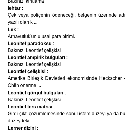
Bakınız: kiralama
lehtar
:
Çek veya poliçenin ödeneceği, belgenin üzerinde adı
yazılı olan k
...
Lek
:
Arnavutluk'un ulusal para birimi.
Leonitef paradoksu
:
Bakınız: Leontief çelişkisi
Leontief ampirik bulguları
:
Bakınız: Leontief çelişkisi
Leontief çelişkisi
:
Amerika Birleşik Devletleri ekonomisinde Heckscher -
Ohlin önerme
...
Leontief görgül bulguları
:
Bakınız: Leontief çelişkisi
Leontief ters matrisi
:
Girdi-çıktı çözümlemesinde sonul istem düzeyi ya da bu
düzeydeki
...
Lerner dizini
: