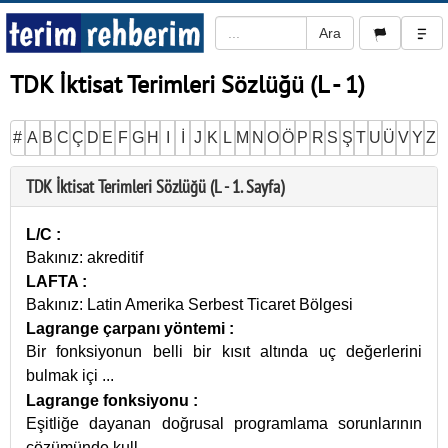
TDK İktisat Terimleri Sözlüğü (L - 1)
#
A
B
C
Ç
D
E
F
G
H
I
İ
J
K
L
M
N
O
Ö
P
R
S
Ş
T
U
Ü
V
Y
Z
TDK İktisat Terimleri Sözlüğü (L - 1. Sayfa)
L/C
:
Bakınız: akreditif
LAFTA
:
Bakınız: Latin Amerika Serbest Ticaret Bölgesi
Lagrange çarpanı yöntemi
:
Bir fonksiyonun belli bir kısıt altında uç değerlerini
bulmak içi
...
Lagrange fonksiyonu
:
Eşitliğe dayanan doğrusal programlama sorunlarının
çözümünde kull
...