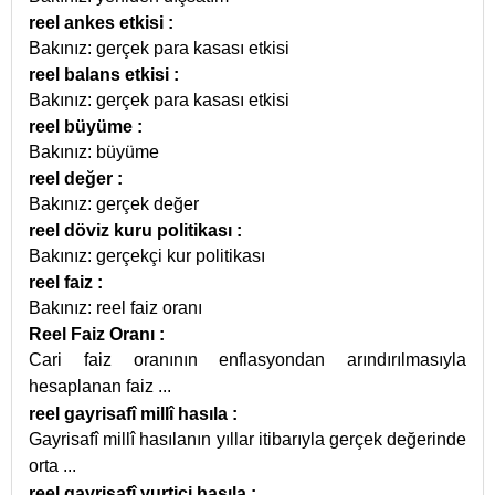
reel ankes etkisi
:
Bakınız: gerçek para kasası etkisi
reel balans etkisi
:
Bakınız: gerçek para kasası etkisi
reel büyüme
:
Bakınız: büyüme
reel değer
:
Bakınız: gerçek değer
reel döviz kuru politikası
:
Bakınız: gerçekçi kur politikası
reel faiz
:
Bakınız: reel faiz oranı
Reel Faiz Oranı
:
Cari faiz oranının enflasyondan arındırılmasıyla
hesaplanan faiz
...
reel gayrisafî millî hasıla
:
Gayrisafî millî hasılanın yıllar itibarıyla gerçek değerinde
orta
...
reel gayrisafî yurtiçi hasıla
: