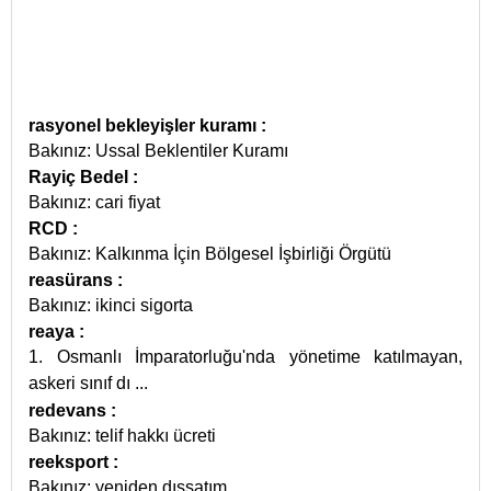
rasyonel bekleyişler kuramı
:
Bakınız: Ussal Beklentiler Kuramı
Rayiç Bedel
:
Bakınız: cari fiyat
RCD
:
Bakınız: Kalkınma İçin Bölgesel İşbirliği Örgütü
reasürans
:
Bakınız: ikinci sigorta
reaya
:
1. Osmanlı İmparatorluğu'nda yönetime katılmayan,
askeri sınıf dı
...
redevans
:
Bakınız: telif hakkı ücreti
reeksport
:
Bakınız: yeniden dışsatım