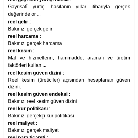
Gayrisafî yurtiçi hasılanın yıllar itibarıyla gerçek
değerinde or
...
reel gelir
:
Bakınız: gerçek gelir
reel harcama
:
Bakınız: gerçek harcama
reel kesim
:
Mal ve hizmetlerin, hammadde, aramalı ve üretim
faktörleri kullan
...
reel kesim güven dizini
:
Reel kesim (üreticiler) açısından hesaplanan güven
dizini.
reel kesim güven endeksi
:
Bakınız: reel kesim güven dizini
reel kur politikası
:
Bakınız: gerçekçi kur politikası
reel maliyet
:
Bakınız: gerçek maliyet
reel para ticareti
: