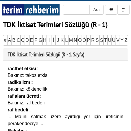
TDK İktisat Terimleri Sözlüğü (R - 1)
#
A
B
C
Ç
D
E
F
G
H
I
İ
J
K
L
M
N
O
Ö
P
R
S
Ş
T
U
Ü
V
Y
Z
TDK İktisat Terimleri Sözlüğü (R - 1. Sayfa)
racthet etkisi
:
Bakınız: takoz etkisi
radikalizm
:
Bakınız: köktencilik
raf alanı ücreti
:
Bakınız: raf bedeli
raf bedeli
:
1. Malını satmak üzere ayırdığı yer için üreticinin
perakendeciye
...
Rakabe
: