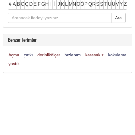
#
A
B
C
Ç
D
E
F
G
H
I
İ
J
K
L
M
N
O
Ö
P
Q
R
S
Ş
T
U
Ü
V
Y
Z
Benzer Terimler
Açma
çatkı
derinlikölçer
hızlanım
karasakız
kokulama
yastık