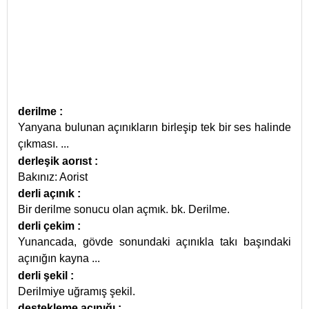
derilme
:
Yanyana bulunan açınıkların birleşip tek bir ses halinde
çıkması.
...
derleşik aorıst
:
Bakınız: Aorist
derli açınık
:
Bir derilme sonucu olan açmık. bk. Derilme.
derli çekim
:
Yunancada, gövde sonundaki açınıkla takı başındaki
açınığın kayna
...
derli şekil
:
Derilmiye uğramış şekil.
destekleme açınığı
: