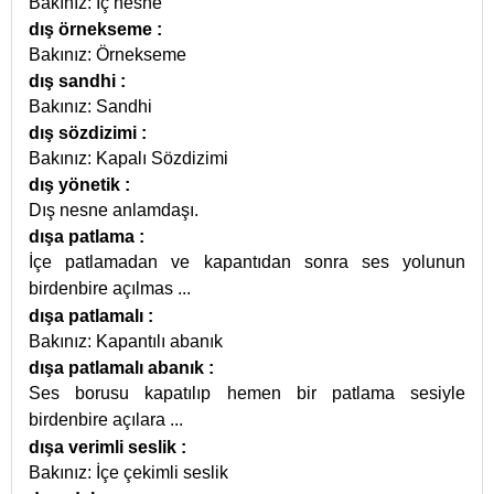
Bakınız: İç nesne
dış örnekseme
:
Bakınız: Örnekseme
dış sandhi
:
Bakınız: Sandhi
dış sözdizimi
:
Bakınız: Kapalı Sözdizimi
dış yönetik
:
Dış nesne anlamdaşı.
dışa patlama
:
İçe patlamadan ve kapantıdan sonra ses yolunun
birdenbire açılmas
...
dışa patlamalı
:
Bakınız: Kapantılı abanık
dışa patlamalı abanık
:
Ses borusu kapatılıp hemen bir patlama sesiyle
birdenbire açılara
...
dışa verimli seslik
:
Bakınız: İçe çekimli seslik