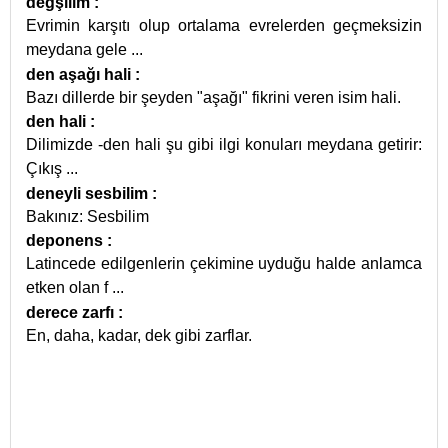
değşilim
:
Evrimin karşıtı olup ortalama evrelerden geçmeksizin
meydana gele
...
den aşağı hali
:
Bazı dillerde bir şeyden "aşağı" fikrini veren isim hali.
den hali
:
Dilimizde -den hali şu gibi ilgi konuları meydana getirir:
Çıkış
...
deneyli sesbilim
:
Bakınız: Sesbilim
deponens
:
Latincede edilgenlerin çekimine uyduğu halde anlamca
etken olan f
...
derece zarfı
:
En, daha, kadar, dek gibi zarflar.