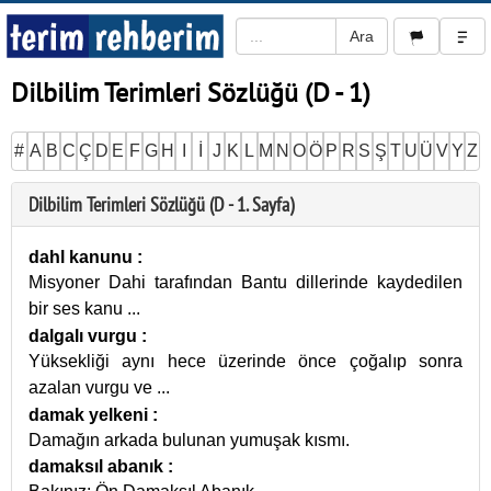
Dilbilim Terimleri Sözlüğü (D - 1)
#
A
B
C
Ç
D
E
F
G
H
I
İ
J
K
L
M
N
O
Ö
P
R
S
Ş
T
U
Ü
V
Y
Z
Dilbilim Terimleri Sözlüğü (D - 1. Sayfa)
dahl kanunu
:
Misyoner Dahi tarafından Bantu dillerinde kaydedilen
bir ses kanu
...
dalgalı vurgu
:
Yüksekliği aynı hece üzerinde önce çoğalıp sonra
azalan vurgu ve
...
damak yelkeni
:
Damağın arkada bulunan yumuşak kısmı.
damaksıl abanık
: