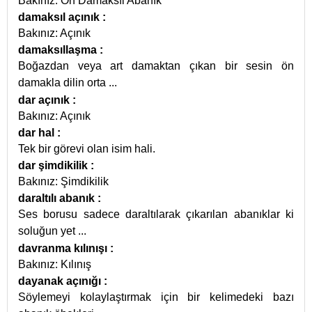
Bakınız: Ön Damaksıl Abanık
damaksıl açınık
:
Bakınız: Açınık
damaksıllaşma
:
Boğazdan veya art damaktan çıkan bir sesin ön
damakla dilin orta
...
dar açınık
:
Bakınız: Açınık
dar hal
:
Tek bir görevi olan isim hali.
dar şimdikilik
:
Bakınız: Şimdikilik
daraltılı abanık
:
Ses borusu sadece daraltılarak çıkarılan abanıklar ki
soluğun yet
...
davranma kılınışı
:
Bakınız: Kılınış
dayanak açınığı
:
Söylemeyi kolaylaştırmak için bir kelimedeki bazı