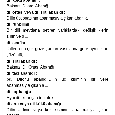
dil kökü abanığı
:
Bakınız: Dilardı Abanığı
dil ortası veya dil sırtı abanığı
:
Dilin üst ortasının abanmasıyla çıkan abanık.
dil ruhbilimi
:
Bir dili meydana getiren varlıklardaki değişikliklerin
zihin ve d
...
dil sınıfları
:
Dillerin en çok göze çarpan vasıflarına göre ayrıldıklan
çözümlü,
...
dil sırtı abanığı
:
Bakınız: Dil Ortası Abanığı
dil tacı abanığı
:
bk. Dilönü abanığı.Dilin uç kısmının bir yere
abanmasıyla çıkan a
...
dil topluluğu
:
Aynı dili konuşan topluluk.
dilardı veya dil kökü abanığı
:
Dilin ardının veya kök kısmının abanmasıyla çıkan