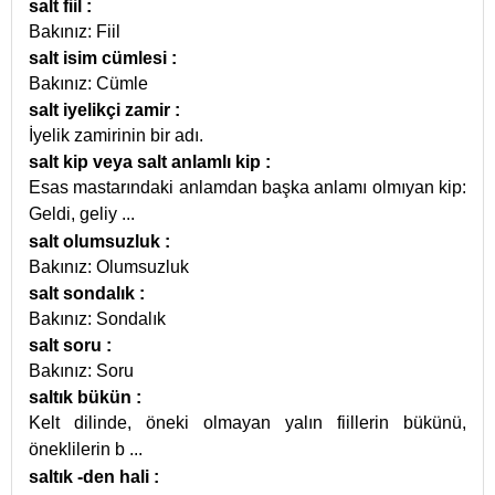
salt fiil
:
Bakınız: Fiil
salt isim cümlesi
:
Bakınız: Cümle
salt iyelikçi zamir
:
İyelik zamirinin bir adı.
salt kip veya salt anlamlı kip
:
Esas mastarındaki anlamdan başka anlamı olmıyan kip:
Geldi, geliy
...
salt olumsuzluk
:
Bakınız: Olumsuzluk
salt sondalık
:
Bakınız: Sondalık
salt soru
:
Bakınız: Soru
saltık bükün
:
Kelt dilinde, öneki olmayan yalın fiillerin bükünü,
öneklilerin b
...
saltık -den hali
: