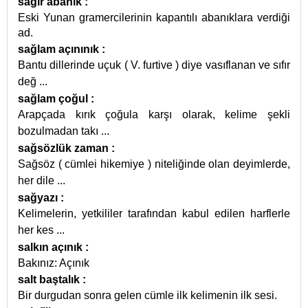
sağır abanık
:
Eski Yunan gramercilerinin kapantılı abanıklara verdiği
ad.
sağlam açınınık
:
Bantu dillerinde uçuk ( V. furtive ) diye vasıflanan ve sıfır
değ
...
sağlam çoğul
:
Arapçada kırık çoğula karşı olarak, kelime şekli
bozulmadan takı
...
sağsözlük zaman
:
Sağsöz ( cümlei hikemiye ) niteliğinde olan deyimlerde,
her dile
...
sağyazı
:
Kelimelerin, yetkililer tarafından kabul edilen harflerle
her kes
...
salkın açınık
:
Bakınız: Açınık
salt baştalık
:
Bir durgudan sonra gelen cümle ilk kelimenin ilk sesi.