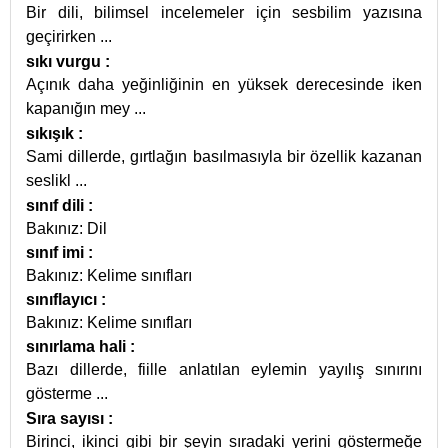
Bir dili, bilimsel incelemeler için sesbilim yazısına
geçirirken
...
sıkı vurgu
:
Açınık daha yeğinliğinin en yüksek derecesinde iken
kapanığın mey
...
sıkışık
:
Sami dillerde, gırtlağın basılmasıyla bir özellik kazanan
seslikl
...
sınıf dili
:
Bakınız: Dil
sınıf imi
:
Bakınız: Kelime sınıfları
sınıflayıcı
:
Bakınız: Kelime sınıfları
sınırlama hali
:
Bazı dillerde, fiille anlatılan eylemin yayılış sınırını
gösterme
...
Sıra sayısı
:
Birinci, ikinci gibi bir şeyin sıradaki yerini göstermeğe