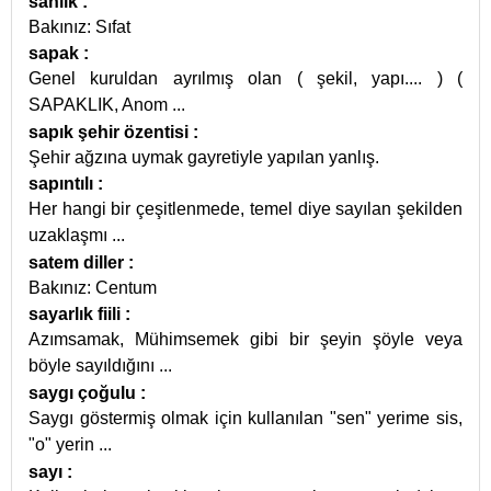
sanlık
:
Bakınız: Sıfat
sapak
:
Genel kuruldan ayrılmış olan ( şekil, yapı.... ) (
SAPAKLIK, Anom
...
sapık şehir özentisi
:
Şehir ağzına uymak gayretiyle yapılan yanlış.
sapıntılı
:
Her hangi bir çeşitlenmede, temel diye sayılan şekilden
uzaklaşmı
...
satem diller
:
Bakınız: Centum
sayarlık fiili
:
Azımsamak, Mühimsemek gibi bir şeyin şöyle veya
böyle sayıldığını
...
saygı çoğulu
:
Saygı göstermiş olmak için kullanılan "sen" yerime sis,
"o" yerin
...
sayı
: