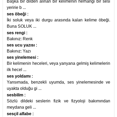
Başka bir dilden alınan bir kelimenin herhangi bir sesi
yeririe b
...
ses öbeği
:
İki soluk veya iki durgu arasında kalan kelime öbeği.
Buna SOLUK
...
ses rengi
:
Bakınız: Renk
ses ucu yazısı
:
Bakınız: Yazı
ses yinelemesi
:
Bir kelimenin heceleri, veya yanyana gelmiş kelimelerin
ilk hecel
...
ses yoldamı
:
Yansımada, benzekli uyumda, ses yinelemesinde ve
uyakta olduğu gi
...
sesbilim
:
Sözlü dildeki seslerin fizik ve fizyoloji bakımından
meydana geli
...
sesçil alfabe
: