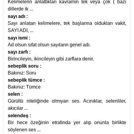
Kelimelerin anlattıkları kavramın tek veya çok ( bazı
dillerde ik
...
sayı adı
:
Sayı anlatan kelimelere, tek başlarına oldukları vakit,
SAYI ADI,
...
sayı ismi
:
Ad olsun sıfat olsun sayıların genel adı.
sayı zarfı
:
Birincileyin, ikincileyin gibi zarflara denir.
sebeplik soru
:
Bakınız: Soru
sebeplik tümce
:
Bakınız: Tümce
selen
:
Gürültü niteliğinde olmıyan ses. Acınıklar, selenliler,
akıcılar
...
selendeş
:
Bir hece özeğinin etrafında yer alıp onunla birlikte
söylenen ses
...