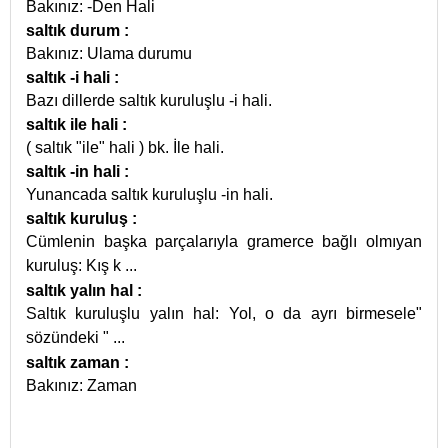
Bakınız: -Den Hali
saltık durum
:
Bakınız: Ulama durumu
saltık -i hali
:
Bazı dillerde saltık kuruluşlu -i hali.
saltık ile hali
:
( saltık "ile" hali ) bk. İle hali.
saltık -in hali
:
Yunancada saltık kuruluşlu -in hali.
saltık kuruluş
:
Cümlenin başka parçalarıyla gramerce bağlı olmıyan
kuruluş: Kış k
...
saltık yalın hal
:
Saltık kuruluşlu yalın hal: Yol, o da ayrı birmesele"
sözündeki "
...
saltık zaman
:
Bakınız: Zaman