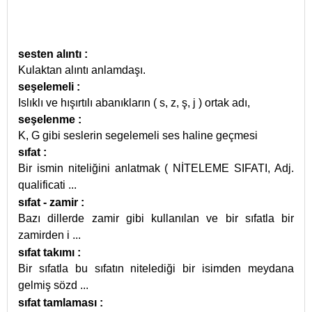
sesten alıntı
:
Kulaktan alıntı anlamdaşı.
seşelemeli
:
Islıklı ve hışırtılı abanıkların ( s, z, ş, j ) ortak adı,
seşelenme
:
K, G gibi seslerin segelemeli ses haline geçmesi
sıfat
:
Bir ismin niteliğini anlatmak ( NİTELEME SIFATI, Adj.
qualificati
...
sıfat - zamir
:
Bazı dillerde zamir gibi kullanılan ve bir sıfatla bir
zamirden i
...
sıfat takımı
:
Bir sıfatla bu sıfatın nitelediği bir isimden meydana
gelmiş sözd
...
sıfat tamlaması
: