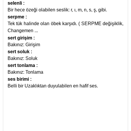
selenli
:
Bir hece özeği olabilen seslik: r, ı, m, n, s, ş, gibi.
serpme
:
Tek tük halinde olan öbek karşıdı. ( SERPME değişiklik,
Changemen
...
sert girişim
:
Bakınız: Girişim
sert soluk
:
Bakınız: Soluk
sert tonlama
:
Bakınız: Tonlama
ses birimi
:
Belli bir Uzaklıktan duyulabilen en hafif ses.