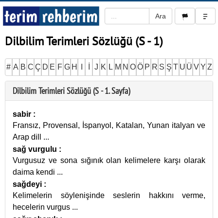
Dilbilim Terimleri Sözlüğü (S - 1)
#
A
B
C
Ç
D
E
F
G
H
I
İ
J
K
L
M
N
O
Ö
P
R
S
Ş
T
U
Ü
V
Y
Z
Dilbilim Terimleri Sözlüğü (S - 1. Sayfa)
sabir
:
Fransız, Provensal, İspanyol, Katalan, Yunan italyan ve
Arap dill
...
sağ vurgulu
:
Vurgusuz ve sona sığınık olan kelimelere karşı olarak
daima kendi
...
sağdeyi
:
Kelimelerin söylenişinde seslerin hakkını verme,
hecelerin vurgus
...