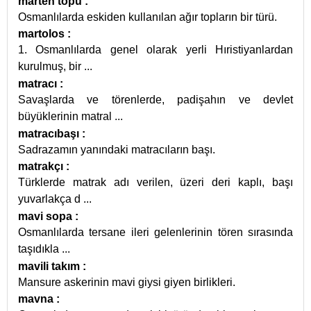
marten topu
:
Osmanlılarda eskiden kullanılan ağır topların bir türü.
martolos
:
1. Osmanlılarda genel olarak yerli Hıristiyanlardan
kurulmuş, bir
...
matracı
:
Savaşlarda ve törenlerde, padişahın ve devlet
büyüklerinin matral
...
matracıbaşı
:
Sadrazamın yanındaki matracıların başı.
matrakçı
:
Türklerde matrak adı verilen, üzeri deri kaplı, başı
yuvarlakça d
...
mavi sopa
:
Osmanlılarda tersane ileri gelenlerinin tören sırasında
taşıdıkla
...
mavili takım
:
Mansure askerinin mavi giysi giyen birlikleri.
mavna
: