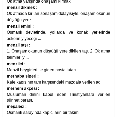
Ok atma yarışında önaşamı kırmak.
menzil dikmek
:
Ok atmada kırılan sonaşam dolayısıyle, önaşam okunun
düştüğü yere
...
menzil emini
:
Osmanlı devletinde, yollarda ve konak yerlerinde
askerin yiyeceği
...
menzil taşı
:
1. Önaşam okunun düştüğü yere dikilen taş. 2. Ok atma
talimleri y
...
menzilci
:
Menzil beygirleri ile giden posta tatarı.
merhaba siperi
:
Kale kapısının tam karşısındaki mazgala verilen ad.
merhem akçesi
:
Müslüman dinini kabul eden Hıristiyanlara verilen
sünnet parası.
meşaleci
:
Osmanlı sarayında kapıcıların bir takımı.