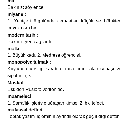
mit
:
Bakınız: söylence
miyane
:
1. Yeniçeri örgütünde cemaattan küçük ve bölükten
büyük olan bir
...
modern tarih
:
Bakınız: yeniçağ tarihi
molla
:
1. Büyük kadı. 2. Medrese öğrencisi.
monopolye tutmak
:
Köylünün ürettiği şarabın onda birini alan subaşı ve
sipahinin, k
...
Moskof
:
Eskiden Ruslara verilen ad.
muameleci
:
1. Sarraflık işleriyle uğraşan kimse. 2. bk. tefeci.
mufassal defteri
:
Toprak yazımı işleminin ayrıntılı olarak geçirildiği defter.