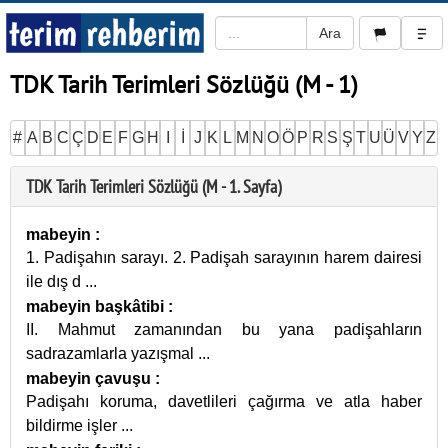
TDK Tarih Terimleri Sözlüğü (M - 1)
#
A
B
C
Ç
D
E
F
G
H
I
İ
J
K
L
M
N
O
Ö
P
R
S
Ş
T
U
Ü
V
Y
Z
TDK Tarih Terimleri Sözlüğü (M - 1. Sayfa)
mabeyin
:
1. Padişahın sarayı. 2. Padişah sarayının harem dairesi
ile dış d
...
mabeyin başkâtibi
:
II. Mahmut zamanından bu yana padişahların
sadrazamlarla yazışmal
...
mabeyin çavuşu
:
Padişahı koruma, davetlileri çağırma ve atla haber
bildirme işler
...