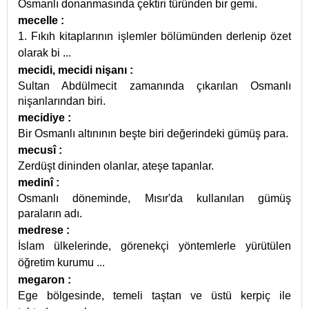
Osmanlı donanmasında çektiri türünden bir gemi.
mecelle
:
1. Fıkıh kitaplarının işlemler bölümünden derlenip özet
olarak bi
...
mecidi, mecidi nişanı
:
Sultan Abdülmecit zamanında çıkarılan Osmanlı
nişanlarından biri.
mecidiye
:
Bir Osmanlı altınının beşte biri değerindeki gümüş para.
mecusî
:
Zerdüşt dininden olanlar, ateşe tapanlar.
medinî
:
Osmanlı döneminde, Mısır'da kullanılan gümüş
paraların adı.
medrese
:
İslam ülkelerinde, görenekçi yöntemlerle yürütülen
öğretim kurumu
...
megaron
:
Ege bölgesinde, temeli taştan ve üstü kerpiç ile