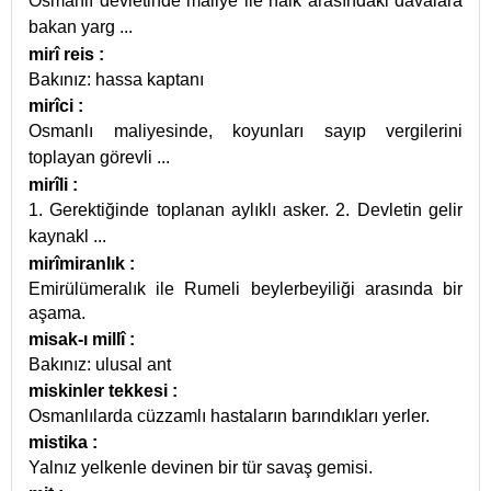
Osmanlı devletinde maliye ile halk arasındaki davalara
bakan yarg
...
mirî reis
:
Bakınız: hassa kaptanı
mirîci
:
Osmanlı maliyesinde, koyunları sayıp vergilerini
toplayan görevli
...
mirîli
:
1. Gerektiğinde toplanan aylıklı asker. 2. Devletin gelir
kaynakl
...
mirîmiranlık
:
Emirülümeralık ile Rumeli beylerbeyiliği arasında bir
aşama.
misak-ı millî
:
Bakınız: ulusal ant
miskinler tekkesi
:
Osmanlılarda cüzzamlı hastaların barındıkları yerler.
mistika
:
Yalnız yelkenle devinen bir tür savaş gemisi.