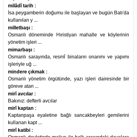
milâdî tarih
:
İsa peygamberin doğumu ile başlayan ve bugün Batı'da
kullanılan y
...
milletbaşı
:
Osmanlı döneminde Hıristiyan mahalle ve köylerinin
yönetim işleri
...
mimarbaşı
:
Osmanlı sarayında, resmî binaların onarımı ve yapımı
işleriyle uğ
...
mindere çıkmak
:
Osmanlı yönetim örgütünde, yazı işleri dairesinde bir
göreve atan
...
mirî avcılar
:
Bakınız: defterli avcılar
mirî kaptan
:
Kaptanpaşa eyaletine bağlı sancakbeyleri gemilerini
kullanan kapt
...
mirî katibi
: