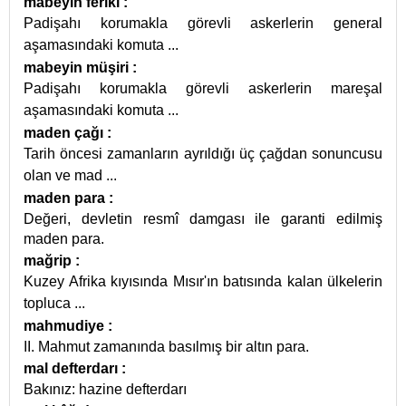
mabeyin feriki
:
Padişahı korumakla görevli askerlerin general
aşamasındaki komuta
...
mabeyin müşiri
:
Padişahı korumakla görevli askerlerin mareşal
aşamasındaki komuta
...
maden çağı
:
Tarih öncesi zamanların ayrıldığı üç çağdan sonuncusu
olan ve mad
...
maden para
:
Değeri, devletin resmî damgası ile garanti edilmiş
maden para.
mağrip
:
Kuzey Afrika kıyısında Mısır'ın batısında kalan ülkelerin
topluca
...
mahmudiye
:
II. Mahmut zamanında basılmış bir altın para.
mal defterdarı
:
Bakınız: hazine defterdarı