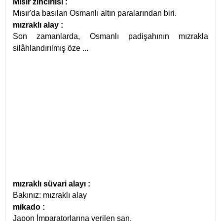
Mısır zincirlisi
:
Mısır'da basılan Osmanlı altın paralarından biri.
mızraklı alay
:
Son zamanlarda, Osmanlı padişahının mızrakla
silâhlandırılmış öze
...
mızraklı süvari alayı
:
Bakınız: mızraklı alay
mikado
:
Japon İmparatorlarına verilen san.