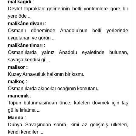
mal kâğıdı
:
Devlet toprakları gelirlerinin belli yöntemlere göre bir
yere öde
...
malikâne divanı
:
Osmanlı döneminde Anadolu'nun belli yerlerinde
uygulanan ve görün
...
malikâne timarı
:
Osmanlılarda yalnız Anadolu eyaletinde bulunan,
savaşa kendisi gi
...
malisor
:
Kuzey Arnavutluk halkının bir kısmı.
malkoç
:
Osmanlılarda akıncılar ocağının komutanı.
mancınık
:
Topun bulunmasından önce, kaleleri dövmek için taş
gülle fırlatma
...
Manda
:
Dünya Savaşından sonra, kimi az gelişmiş ülkeleri,
kendi kendiler
...