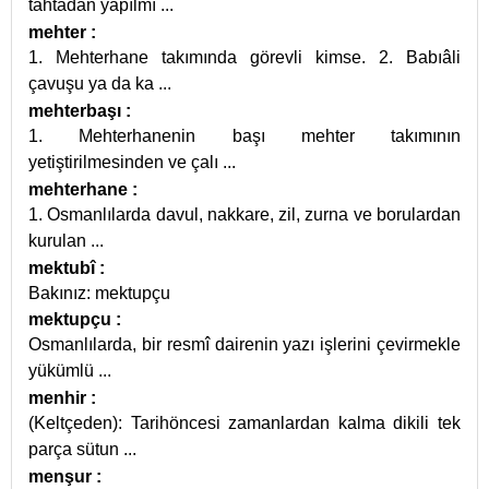
tahtadan yapılmı
...
mehter
:
1. Mehterhane takımında görevli kimse. 2. Babıâli
çavuşu ya da ka
...
mehterbaşı
:
1. Mehterhanenin başı mehter takımının
yetiştirilmesinden ve çalı
...
mehterhane
:
1. Osmanlılarda davul, nakkare, zil, zurna ve borulardan
kurulan
...
mektubî
:
Bakınız: mektupçu
mektupçu
:
Osmanlılarda, bir resmî dairenin yazı işlerini çevirmekle
yükümlü
...
menhir
:
(Keltçeden): Tarihöncesi zamanlardan kalma dikili tek
parça sütun
...
menşur
: